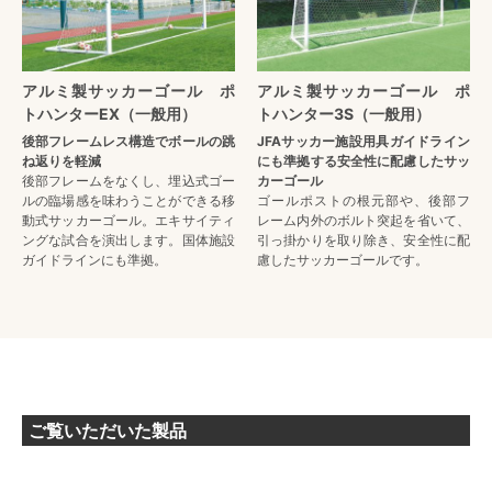
アルミ製サッカーゴール ポ
アルミ製サッカーゴール ポ
トハンターEX（一般用）
トハンター3S（一般用）
後部フレームレス構造でボールの跳
JFAサッカー施設用具ガイドライン
ね返りを軽減
にも準拠する安全性に配慮したサッ
後部フレームをなくし、埋込式ゴー
カーゴール
ルの臨場感を味わうことができる移
ゴールポストの根元部や、後部フ
動式サッカーゴール。エキサイティ
レーム内外のボルト突起を省いて、
ングな試合を演出します。国体施設
引っ掛かりを取り除き、安全性に配
ガイドラインにも準拠。
慮したサッカーゴールです。
ご覧いただいた製品