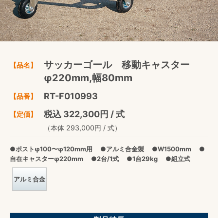
サッカーゴール 移動キャスター
【品名】
φ220mm,幅80mm
RT-F010993
【品番】
税込 322,300円 / 式
【定価】
（本体 293,000円 / 式）
●ポストφ100〜φ120mm用 ●アルミ合金製 ●W1500mm ●
自在キャスターφ220mm ●2台/1式 ●1台29kg ●組立式
アルミ合金