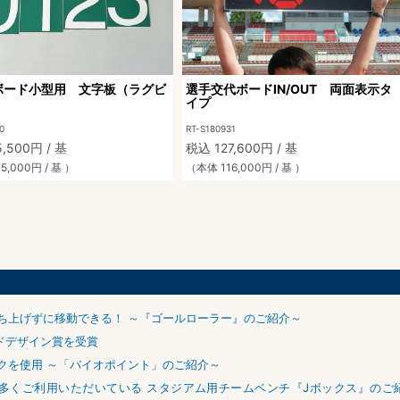
ボード小型用 文字板（ラグビ
選手交代ボードIN/OUT 両面表示タ
イプ
0
RT-S180931
,500円 / 基
税込 127,600円 / 基
5,000円 / 基 ）
（本体 116,000円 / 基 ）
ち上げずに移動できる！ ～『ゴールローラー』のご紹介～
ッドデザイン賞を受賞
クを使用 ～「バイオポイント」のご紹介～
多くご利用いただいている スタジアム用チームベンチ『Jボックス』のご