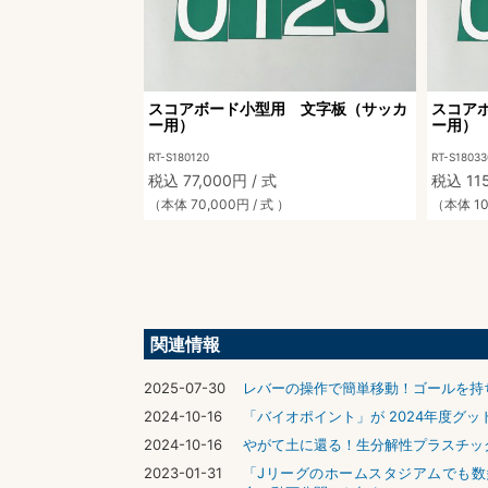
スコアボード小型用 文字板（サッカ
スコア
ー用）
ー用）
RT-S180120
RT-S18033
税込 77,000円 / 式
税込 115
（本体 70,000円 / 式 ）
（本体 10
関連情報
2025-07-30
レバーの操作で簡単移動！ゴールを持
2024-10-16
「バイオポイント」が 2024年度グ
2024-10-16
やがて土に還る！生分解性プラスチッ
2023-01-31
「Jリーグのホームスタジアムでも数