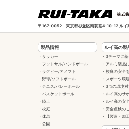
〒167-0052
東京都杉並区南荻窪4-10-12 
製品情報
ルイ高の製
サッカー
3テーマに
フットサル/ハンドボール
アルミ製品
ラグビー/アメフト
校庭の安全
野球/ソフトボール
スポーツ環
テニス/バレーボール
3つの環境
バスケットボール
ルイ高のサ
陸上
ルイ高の安
校庭
安全点検の
休息
【製造・加
公園