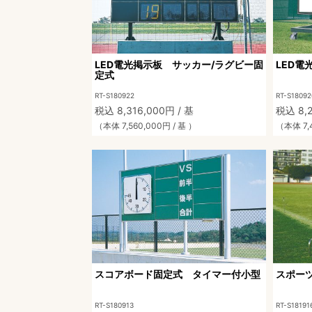
LED電光掲示板 サッカー/ラグビー固
LED電
定式
RT-S180922
RT-S18092
税込 8,316,000円 / 基
税込 8,2
（本体 7,560,000円 / 基 ）
（本体 7,4
スコアボード固定式 タイマー付小型
スポー
RT-S180913
RT-S18191