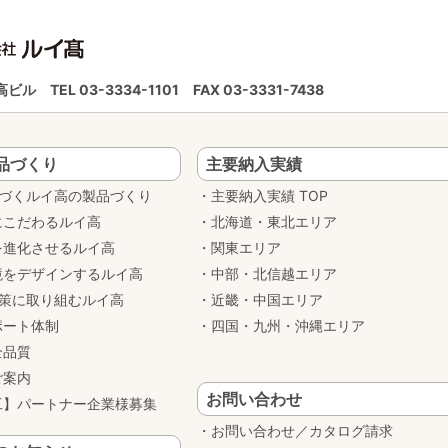
ルイ高ビル
TEL 03-3334-1101
FAX 03-3331-7438
品づくり
主要納入実績
基づくルイ高の製品づくり
主要納入実績 TOP
にこだわるルイ高
北海道・東北エリア
を進化させるルイ高
関東エリア
境をデザインするルイ高
中部・北信越エリア
対策に取り組むルイ高
近畿・中国エリア
ポート体制
四国・九州・沖縄エリア
全品質
ご案内
お問い合わせ
工】パートナー企業様募集
お問い合わせ／カタログ請求