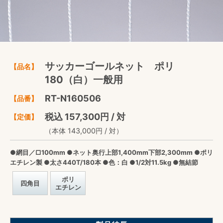
サッカーゴールネット ポリ
【品名】
180（白）一般用
RT-N160506
【品番】
税込 157,300円 / 対
【定価】
（本体 143,000円 / 対）
●網目／□100mm ●ネット奥行上部1,400mm下部2,300mm ●ポリ
エチレン製 ●太さ440T/180本 ●色：白 ●1/2対11.5kg ●無結節
ポリ
四角目
エチレン