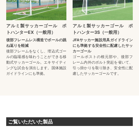
アルミ製サッカーゴール ポ
アルミ製サッカーゴール ポ
トハンターEX（一般用）
トハンター3S（一般用）
後部フレームレス構造でボールの跳
JFAサッカー施設用具ガイドライン
ね返りを軽減
にも準拠する安全性に配慮したサッ
後部フレームをなくし、埋込式ゴー
カーゴール
ルの臨場感を味わうことができる移
ゴールポストの根元部や、後部フ
動式サッカーゴール。エキサイティ
レーム内外のボルト突起を省いて、
ングな試合を演出します。国体施設
引っ掛かりを取り除き、安全性に配
ガイドラインにも準拠。
慮したサッカーゴールです。
ご覧いただいた製品