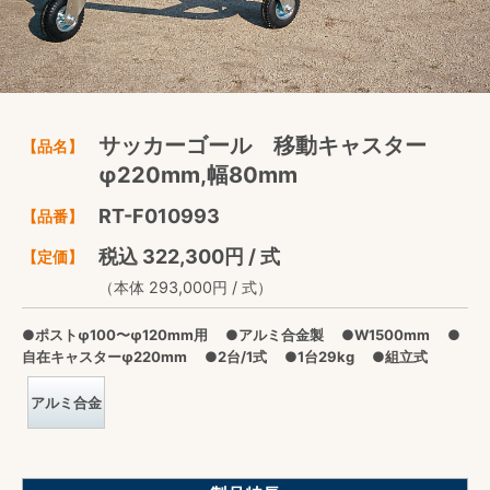
サッカーゴール 移動キャスター
【品名】
φ220mm,幅80mm
RT-F010993
【品番】
税込 322,300円 / 式
【定価】
（本体 293,000円 / 式）
●ポストφ100〜φ120mm用 ●アルミ合金製 ●W1500mm ●
自在キャスターφ220mm ●2台/1式 ●1台29kg ●組立式
アルミ合金