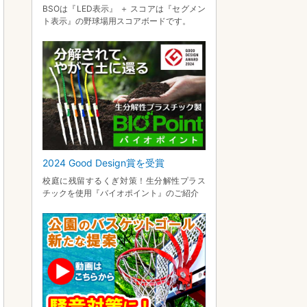
BSOは『LED表示』 ＋ スコアは『セグメン
ト表示』の野球場用スコアボードです。
2024 Good Design賞を受賞
校庭に残留するくぎ対策！生分解性プラス
チックを使用『バイオポイント』のご紹介