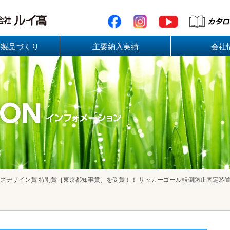
の製品づくり
主要納入実績
会社
キッズデザイン賞 特別賞［東京都知事賞］を受賞！！ サッカーゴール転倒防止固定装