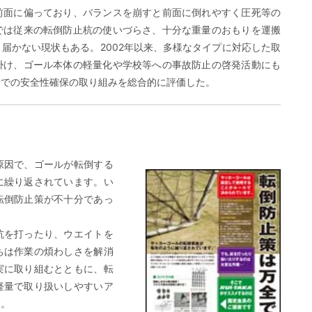
前面に偏っており、バランスを崩すと前面に倒れやすく圧死等の
では従来の転倒防止杭の使いづらさ、十分な重量のおもりを運搬
届かない現状もある。2002年以来、多様なタイプに対応した取
掛け、ゴール本体の軽量化や学校等への事故防止の啓発活動にも
場での安全性確保の取り組みを総合的に評価した。
原因で、ゴールが転倒する
に繰り返されています。い
転倒防止策が不十分であっ
杭を打ったり、ウエイトを
ちは作業の煩わしさを解消
実に取り組むとともに、転
軽量で取り扱いしやすいア
た。