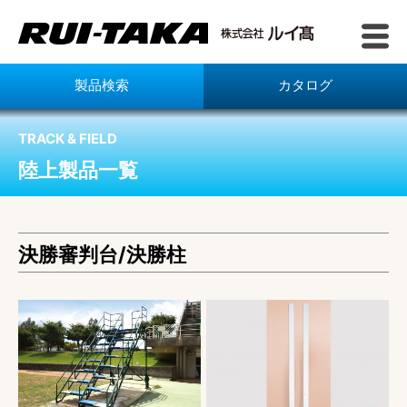
製品検索
カタログ
TRACK & FIELD
陸上製品一覧
決勝審判台/決勝柱