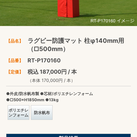
ラグビー防護マット 柱φ140mm用
【品名】
（□500mm）
RT-P170160
【品番】
税込 187,000円 / 本
【定価】
（本体 170,000円 / 本）
●外皮/防水帆布製 ●芯材/ポリエチレンフォーム
●□500×H1850mm ●13kg
ポリエチレ
防水帆布
ンフォーム