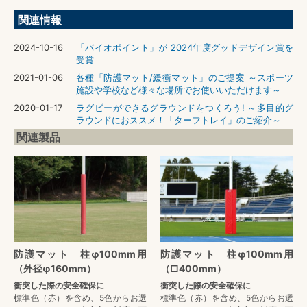
関連情報
2024-10-16
「バイオポイント」が 2024年度グッドデザイン賞を
受賞
2021-01-06
各種「防護マット/緩衝マット」のご提案 ～スポーツ
施設や学校など様々な場所でお使いいただけます～
2020-01-17
ラグビーができるグラウンドをつくろう! ～多目的グ
ラウンドにおススメ！「ターフトレイ」のご紹介～
関連製品
防護マット 柱φ100mm用
防護マット 柱φ100mm用
（外径φ160mm）
（□400mm）
衝突した際の安全確保に
衝突した際の安全確保に
標準色（赤）を含め、5色からお選
標準色（赤）を含め、5色からお選