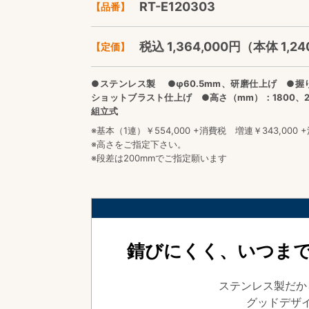
RT-E120303
【品番】
税込 1,364,000円（本体 1,24
【定価】
●ステンレス製 ●φ60.5mm、研磨仕上げ ●握
ショットブラスト仕上げ ●高さ（mm）：1800、20
組立式
※基本（1連）￥554,000 +消費税 増連￥343,000 +
※高さをご指定下さい。
※段差は200mmでご指定願います
錆びにくく、いつま
ステンレス製だか
グッドデザ