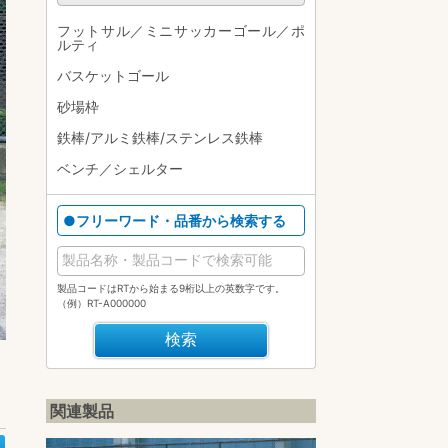
フットサル／ミニサッカーゴール／ポ
ルティ
バスケットゴール
砂場枠
鉄棒/アルミ鉄棒/ステンレス鉄棒
ベンチ／シェルター
●フリーワード・品番から検索する
製品コードはRTから始まる9桁以上の英数字です。
（例）RT-A000000
関連製品