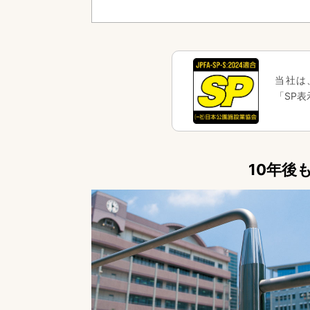
当社は
「SP
10年後