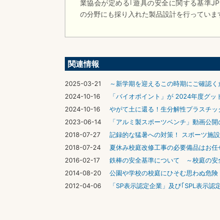
業協会が定める｢遊具の安全に関する基準JPFA
の分野にも採り入れた製品設計を行っていま
関連情報
2025-03-21
～新学期を迎えるこの時期にご確認く
2024-10-16
「バイオポイント」が 2024年度グ
2024-10-16
やがて土に還る！生分解性プラスチッ
2023-06-14
「アルミ製スポーツベンチ」動画公開
2018-07-27
記録的な猛暑への対策！ スポーツ施
2018-07-24
夏休み校庭改修工事の必要備品はお任
2016-02-17
鉄棒の安全基準について ～校庭の安
2014-08-20
公園や学校の校庭にひそむ思わぬ危険
2012-04-06
「SP表示認定企業」及び｢SPL表示認