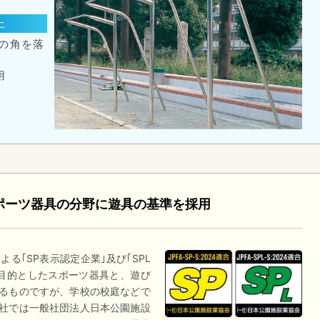
上
の角を落
用
ポーツ器具の分野に遊具の基準を採用
る｢SP表示認定企業｣及び｢SPL
目的としたスポーツ器具と、遊び
るものですが、学校の校庭などで
社では一般社団法人日本公園施設