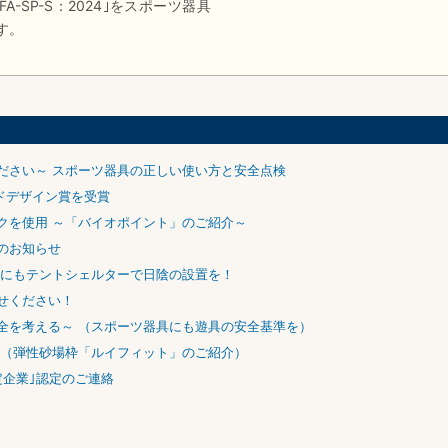
-SP-S：2024｣をスポーツ器具
す。
ださい～ スポーツ器具の正しい使い方と安全点検
ッドデザイン賞を受賞
クを使用 ～「バイオポイント」のご紹介～
のお知らせ
設にもテントシェルターで日陰の設置を！
せください！
全を考える～ （スポーツ器具にも遊具の安全基準を）
 （弾性砂場枠「ルイフィット」のご紹介）
定企業｣認定のご連絡