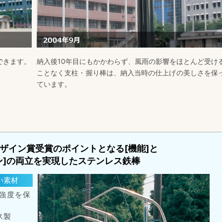
できます。
納入後10年目にもかかわらず、風雨の影響をほとんど受け
ことなく支柱・握り棒は、納入当時の仕上げの美しさを保
ています。
ザイン賞受賞のポイントとなる[機能]と
ン]の両立を実現したステンレス鉄棒
い素材
強度を保
ス製