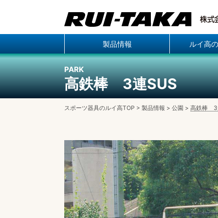
製品情報
ルイ高
PARK
高鉄棒 3連SUS
スポーツ器具のルイ高TOP
>
製品情報
>
公園
>
高鉄棒 3