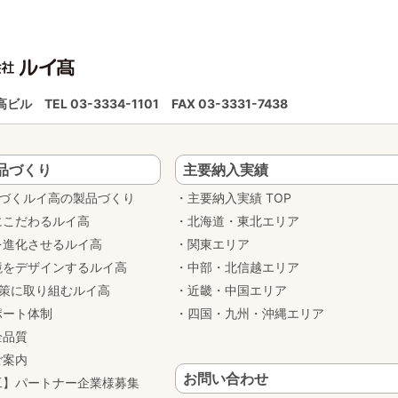
ルイ高ビル
TEL 03-3334-1101
FAX 03-3331-7438
品づくり
主要納入実績
基づくルイ高の製品づくり
主要納入実績 TOP
にこだわるルイ高
北海道・東北エリア
を進化させるルイ高
関東エリア
境をデザインするルイ高
中部・北信越エリア
対策に取り組むルイ高
近畿・中国エリア
ポート体制
四国・九州・沖縄エリア
全品質
ご案内
お問い合わせ
工】パートナー企業様募集