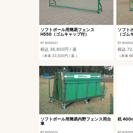
ソフトボール用簡易フェンス
ソフト
H550（ゴムキャップ付）
（ゴム
RT-B055027
RT-B0550
税込 36,850円 / 基
税込 72,
（本体 33,500円 / 基 ）
（本体 66
ソフトボール用簡易内野フェンス用台
杭 400
車
RT-B055025
RT-B0550