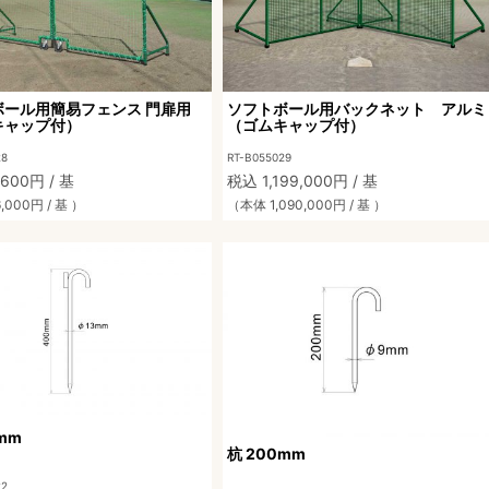
ボール用簡易フェンス 門扉用
ソフトボール用バックネット アルミ
キャップ付）
（ゴムキャップ付）
28
RT-B055029
600円 / 基
税込 1,199,000円 / 基
,000円 / 基 ）
（本体 1,090,000円 / 基 ）
mm
杭 200mm
22