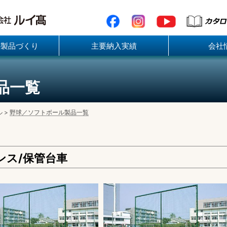
の製品づくり
主要納入実績
会社
品一覧
ル
>
野球／ソフトボール製品一覧
ンス/保管台車