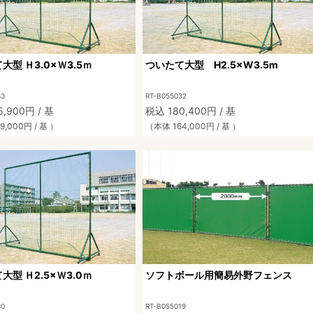
大型 Ｈ3.0×Ｗ3.5ｍ
ついたて大型 H2.5×W3.5m
33
RT-B055032
,900円 / 基
税込 180,400円 / 基
9,000円 / 基 ）
（本体 164,000円 / 基 ）
大型 Ｈ2.5×Ｗ3.0ｍ
ソフトボール用簡易外野フェンス
30
RT-B055019