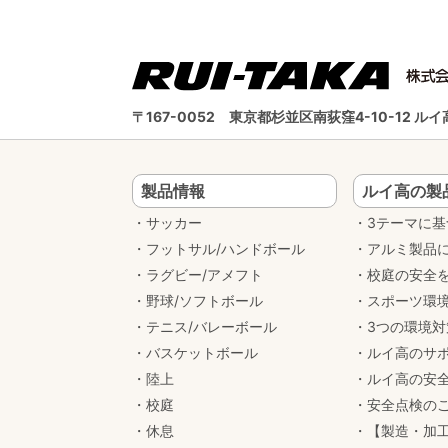
〒167-0052
東京都杉並区南荻窪4-10-12 
製品情報
ルイ高の製
サッカー
3テーマに
フットサル/ハンドボール
アルミ製品
ラグビー/アメフト
校庭の安全
野球/ソフトボール
スポーツ環
テニス/バレーボール
3つの環境
バスケットボール
ルイ高のサ
陸上
ルイ高の安
校庭
安全点検の
休息
【製造・加