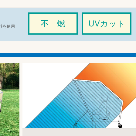
不 燃
UVカット
料を使用