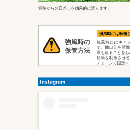
背後からの日差しを効果的に遮ります。
強風時には転倒
強風時の
強風時にはキャ
で、開口部を壁
保管方法
置を取ることをお
移動を制限させ
チェーンで固定す
Instagram