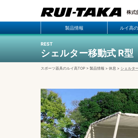
製品情報
ルイ高
REST
シェルター移動式 R型
スポーツ器具のルイ高TOP
>
製品情報
>
休息
>
シェルター