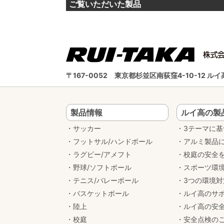
ご覧いただいた製品
〒167-0052
東京都杉並区南荻窪4-10-12 
製品情報
ルイ高の製
サッカー
3テーマに
フットサル/ハンドボール
アルミ製品
ラグビー/アメフト
校庭の安全
野球/ソフトボール
スポーツ環
テニス/バレーボール
3つの環境
バスケットボール
ルイ高のサ
陸上
ルイ高の安
校庭
安全点検の