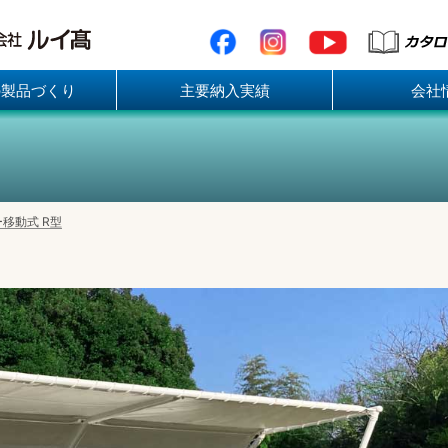
の製品づくり
主要納入実績
会社
移動式 R型