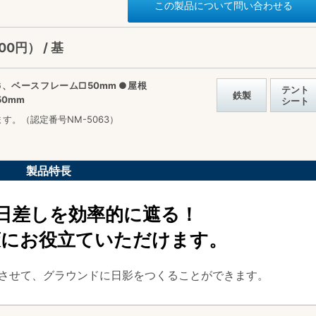
この製品について問い合わせる
00円） / 基
6、ベースフレーム□50mm ●屋根
テント
鉄製
0mm
シート
。（認定番号NM-5063）
製品特長
日差しを効率的に遮る！
策にお役立ていただけます。
させて、グラウンドに日影をつくることができます。