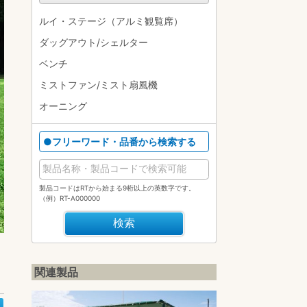
ルイ・ステージ（アルミ観覧席）
ダッグアウト/シェルター
ベンチ
ミストファン/ミスト扇風機
オーニング
●フリーワード・品番から検索する
製品コードはRTから始まる9桁以上の英数字です。
（例）RT-A000000
関連製品