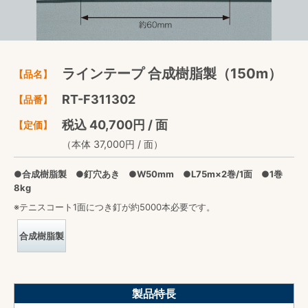
ラインテープ 合成樹脂製（150m）
【品名】
RT-F311302
【品番】
税込 40,700円 / 面
【定価】
（本体 37,000円 / 面）
●合成樹脂製 ●釘穴あき ●W50mm ●L75m×2巻/1面 ●1巻
8kg
※テニスコート1面につき釘が約5000本必要です。
合成樹脂製
製品特長