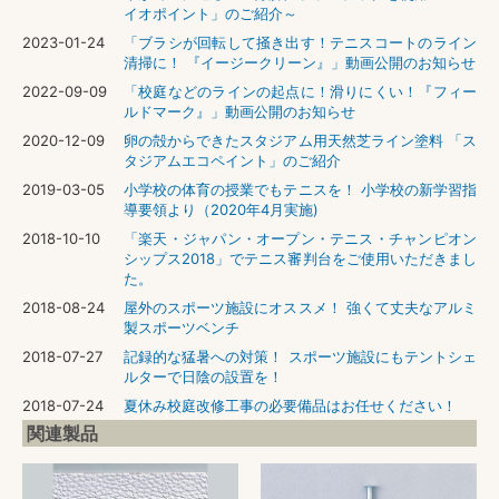
イオポイント」のご紹介～
2023-01-24
「ブラシが回転して掻き出す！テニスコートのライン
清掃に！ 『イージークリーン』」動画公開のお知らせ
2022-09-09
「校庭などのラインの起点に！滑りにくい！『フィー
ルドマーク』」動画公開のお知らせ
2020-12-09
卵の殻からできたスタジアム用天然芝ライン塗料 「ス
タジアムエコペイント」のご紹介
2019-03-05
小学校の体育の授業でもテニスを！ 小学校の新学習指
導要領より（2020年4月実施)
2018-10-10
「楽天・ジャパン・オープン・テニス・チャンピオン
シップス2018」でテニス審判台をご使用いただきまし
た。
2018-08-24
屋外のスポーツ施設にオススメ！ 強くて丈夫なアルミ
製スポーツベンチ
2018-07-27
記録的な猛暑への対策！ スポーツ施設にもテントシェ
ルターで日陰の設置を！
2018-07-24
夏休み校庭改修工事の必要備品はお任せください！
関連製品