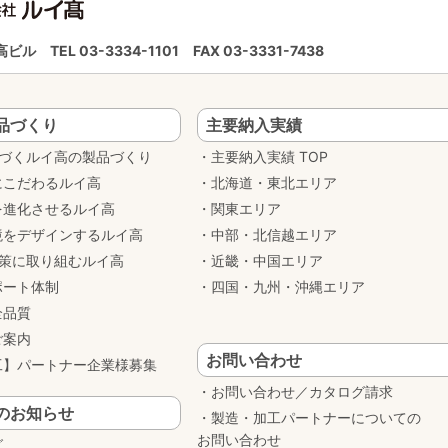
ルイ高ビル
TEL 03-3334-1101
FAX 03-3331-7438
品づくり
主要納入実績
基づくルイ高の製品づくり
主要納入実績 TOP
にこだわるルイ高
北海道・東北エリア
を進化させるルイ高
関東エリア
境をデザインするルイ高
中部・北信越エリア
対策に取り組むルイ高
近畿・中国エリア
ポート体制
四国・九州・沖縄エリア
全品質
ご案内
お問い合わせ
工】パートナー企業様募集
お問い合わせ／カタログ請求
のお知らせ
製造・加工パートナーについての
お問い合わせ
グ