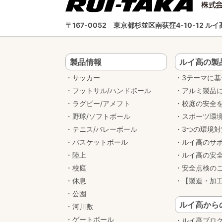
〒167-0052
東京都杉並区南荻窪4-10-12 
製品情報
ルイ高の製
サッカー
3テーマに
フットサル/ハンドボール
アルミ製品
ラグビー/アメフト
校庭の安全
野球/ソフトボール
スポーツ環
テニス/バレーボール
3つの環境
バスケットボール
ルイ高のサ
陸上
ルイ高の安
校庭
安全点検の
休息
【製造・加
公園
ルイ高から
河川敷
ゲートボール
ルイ高ブロ