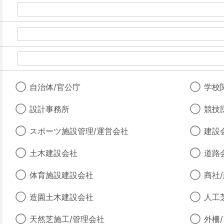
自治体/官公庁
学校
設計事務所
競技
スポーツ施設管理/運営会社
建設
土木建設会社
道路
体育施設建設会社
商社
造園土木建設会社
人工
天然芝施工/管理会社
外柵