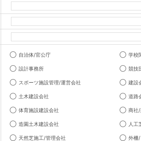
自治体/官公庁
学校
設計事務所
競技
スポーツ施設管理/運営会社
建設
土木建設会社
道路
体育施設建設会社
商社
造園土木建設会社
人工
天然芝施工/管理会社
外柵