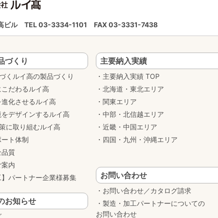
ルイ高ビル
TEL 03-3334-1101
FAX 03-3331-7438
品づくり
主要納入実績
基づくルイ高の製品づくり
主要納入実績 TOP
にこだわるルイ高
北海道・東北エリア
を進化させるルイ高
関東エリア
境をデザインするルイ高
中部・北信越エリア
対策に取り組むルイ高
近畿・中国エリア
ポート体制
四国・九州・沖縄エリア
全品質
ご案内
お問い合わせ
工】パートナー企業様募集
お問い合わせ／カタログ請求
のお知らせ
製造・加工パートナーについての
お問い合わせ
グ