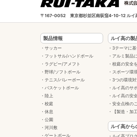
〒167-0052
東京都杉並区南荻窪4-10-12 
製品情報
ルイ高の製
サッカー
3テーマに
フットサル/ハンドボール
アルミ製品
ラグビー/アメフト
校庭の安全
野球/ソフトボール
スポーツ環
テニス/バレーボール
3つの環境
バスケットボール
ルイ高のサ
陸上
ルイ高の安
校庭
安全点検の
休息
【製造・加
公園
ルイ高から
河川敷
ゲートボール
ルイ高ブロ