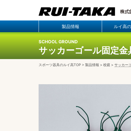
製品情報
ルイ高
SCHOOL GROUND
サッカーゴール固定金
スポーツ器具のルイ高TOP
>
製品情報
>
校庭
>
サッカー