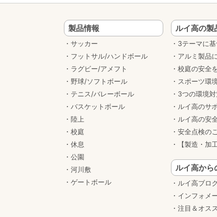
製品情報
ルイ高の製
サッカー
3テーマに
フットサル/ハンドボール
アルミ製品
ラグビー/アメフト
校庭の安全
野球/ソフトボール
スポーツ環
テニス/バレーボール
3つの環境
バスケットボール
ルイ高のサ
陸上
ルイ高の安
校庭
安全点検の
休息
【製造・加
公園
ルイ高から
河川敷
ゲートボール
ルイ高ブロ
インフォメ
注目＆オス