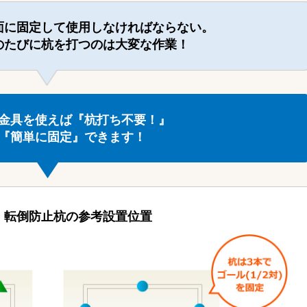
面に固定して
使用しなければならない。
のたびに杭を打つのは
大変な作業！
金具を使えば『杭打ち不要！』
『簡単に固定』できます！
・転倒防止杭の参考設置位置