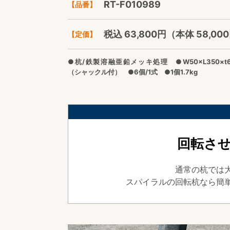
RT-F010989
【品番】
税込 63,800円（本体 58,000
【定価】
●杭/鉄製溶融亜鉛メッキ処理 ●W50×L350×
（シャックル付） ●6個/1式 ●1個1.7kg
回転さ
通常の杭では
スパイラルの回転杭なら簡