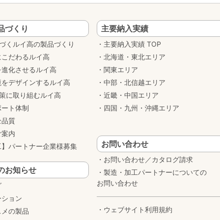
品づくり
主要納入実績
基づくルイ高の製品づくり
主要納入実績 TOP
にこだわるルイ高
北海道・東北エリア
を進化させるルイ高
関東エリア
境をデザインするルイ高
中部・北信越エリア
対策に取り組むルイ高
近畿・中国エリア
ポート体制
四国・九州・沖縄エリア
全品質
ご案内
お問い合わせ
工】パートナー企業様募集
お問い合わせ／カタログ請求
のお知らせ
製造・加工パートナーについての
お問い合わせ
グ
ーション
ウェブサイト利用規約
スメの製品