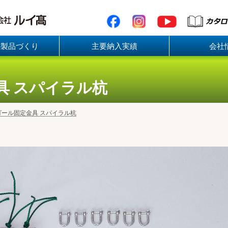
の製品づくり
主要納入実績
会社
具
スパイラル杭
ゴール固定金具
スパイラル杭