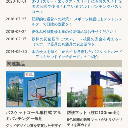
2020-10-01
3x3（スリー・エックス・スリー）にもおススメ！ 全
国の公園で使用されているアルミパンチングバスケ
ゴール
2018-07-27
記録的な猛暑への対策！ スポーツ施設にもテントシェ
ルターで日陰の設置を！
2018-07-24
夏休み校庭改修工事の必要備品はお任せください！
2016-02-17
鉄棒の安全基準について ～校庭の安全を考える～
（スポーツ器具にも遊具の安全基準を）
2014-09-30
水の侵入を防ぐ！耐久性を考慮したバスケットボード
「アルミサンドイッチボード」のご紹介
関連製品
バスケットゴール単柱式 アル
防護マット（柱□100mm用）
ミパンチング 一般用
5色展開の防護マットがオリジナリ
ティを高めます
グッドデザイン賞を受賞したデザイ