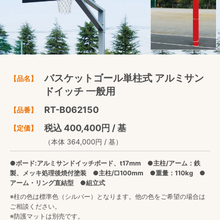
バスケットゴール単柱式 アルミサン
【品名】
ドイッチ 一般用
RT-B062150
【品番】
税込 400,400円 / 基
【定価】
（本体 364,000円 / 基）
●ボード:アルミサンドイッチボード、t17mm ●主柱/アーム：鉄
製、メッキ処理後焼付塗装 ●主柱/□100mm ●重量：110kg ●
アーム・リング直結型 ●組立式
※柱の色は標準色（シルバー）となります。他の色をご希望の場合は
ご相談ください。
※防護マットは別売です。