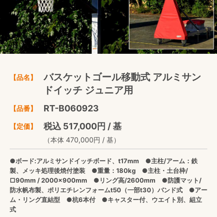
バスケットゴール移動式 アルミサン
【品名】
ドイッチ ジュニア用
RT-B060923
【品番】
税込 517,000円 / 基
【定価】
（本体 470,000円 / 基）
●ボード:アルミサンドイッチボード、t17mm ●主柱/アーム：鉄
製、メッキ処理後焼付塗装 ●重量：180kg ●主柱・土台枠/
□90mm / 2000×900mm ●リング高/2600mm ●防護マット/
防水帆布製、ポリエチレンフォームt50（一部t30）バンド式 ●アー
ム・リング直結型 ●杭6本付 ●キャスター付、ウエイト別、組立
式