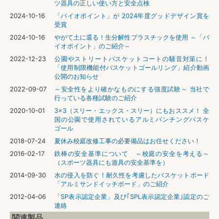
ツ器具の正しい使い方と安全点検
2024-10-16
「バイオポイント」が 2024年度グッドデザイン賞を
受賞
2024-10-16
やがて土に還る！生分解性プラスチックを使用 ～「バ
イオポイント」のご紹介～
2022-12-23
公園やストリートバスケットコートの騒音対策に！
「使用制限機能付バスケットゴールリング」紹介動画
公開のお知らせ
2022-09-07
～安全性をより確かなものにする強度試験～ 当社で
行っている各種試験のご紹介
2020-10-01
3x3（スリー・エックス・スリー）にもおススメ！ 全
国の公園で使用されているアルミパンチングバスケ
ゴール
2018-07-24
夏休み校庭改修工事の必要備品はお任せください！
2016-02-17
鉄棒の安全基準について ～校庭の安全を考える～
（スポーツ器具にも遊具の安全基準を）
2014-09-30
水の侵入を防ぐ！耐久性を考慮したバスケットボード
「アルミサンドイッチボード」のご紹介
2012-04-06
「SP表示認定企業」及び｢SPL表示認定企業｣認定のご
連絡
関連製品