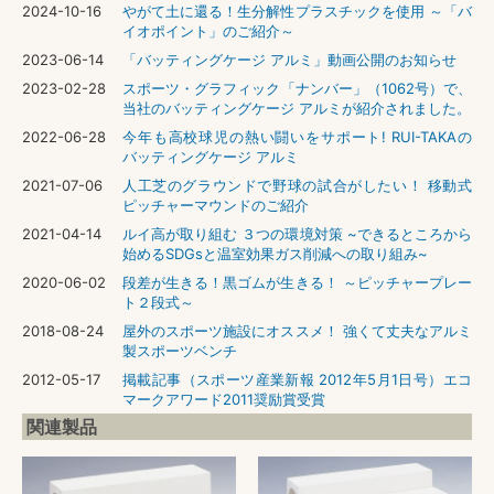
2024-10-16
やがて土に還る！生分解性プラスチックを使用 ～「バ
イオポイント」のご紹介～
2023-06-14
「バッティングケージ アルミ」動画公開のお知らせ
2023-02-28
スポーツ・グラフィック「ナンバー」（1062号）で、
当社のバッティングケージ アルミが紹介されました。
2022-06-28
今年も高校球児の熱い闘いをサポート! RUI-TAKAの
バッティングケージ アルミ
2021-07-06
人工芝のグラウンドで野球の試合がしたい！ 移動式
ピッチャーマウンドのご紹介
2021-04-14
ルイ高が取り組む ３つの環境対策 ~できるところから
始めるSDGsと温室効果ガス削減への取り組み~
2020-06-02
段差が生きる！黒ゴムが生きる！ ～ピッチャープレー
ト２段式～
2018-08-24
屋外のスポーツ施設にオススメ！ 強くて丈夫なアルミ
製スポーツベンチ
2012-05-17
掲載記事（スポーツ産業新報 2012年5月1日号）エコ
マークアワード2011奨励賞受賞
関連製品