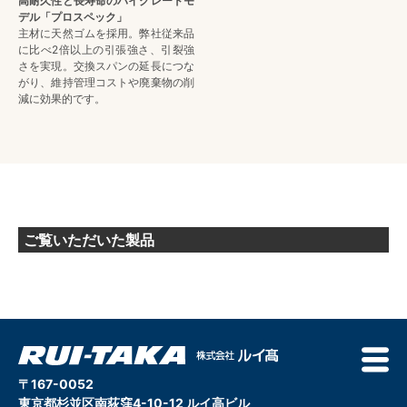
高耐久性と長寿命のハイグレードモ
デル「プロスペック」
主材に天然ゴムを採用。弊社従来品
に比べ2倍以上の引張強さ、引裂強
さを実現。交換スパンの延長につな
がり、維持管理コストや廃棄物の削
減に効果的です。
ご覧いただいた製品
〒167-0052
東京都杉並区南荻窪4-10-12 ルイ高ビル