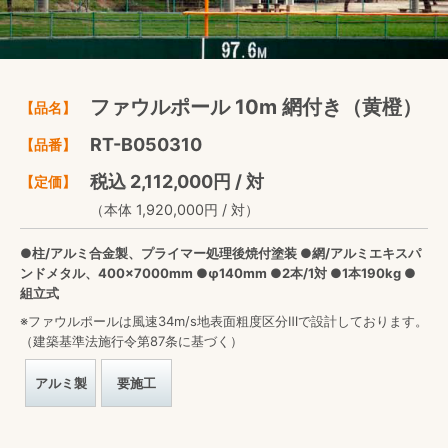
ファウルポール 10m 網付き（黄橙）
【品名】
RT-B050310
【品番】
税込 2,112,000円 / 対
【定価】
（本体 1,920,000円 / 対）
●柱/アルミ合金製、プライマー処理後焼付塗装 ●網/アルミエキスパ
ンドメタル、400×7000mm ●φ140mm ●2本/1対 ●1本190kg ●
組立式
※ファウルポールは風速34m/s地表面粗度区分Ⅲで設計しております。
（建築基準法施行令第87条に基づく）
アルミ製
要施工